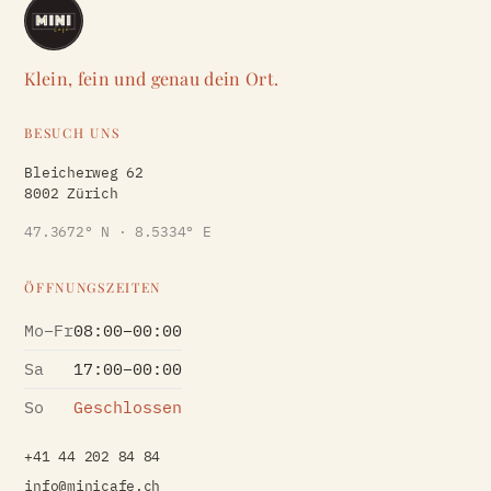
Klein, fein und genau dein Ort.
BESUCH UNS
Bleicherweg 62
8002 Zürich
47.3672° N · 8.5334° E
ÖFFNUNGSZEITEN
Mo–Fr
08:00–00:00
Sa
17:00–00:00
So
Geschlossen
+41 44 202 84 84
info@minicafe.ch