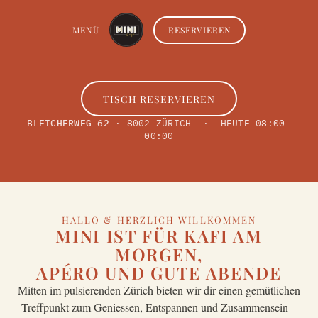
MENÜ
RESERVIEREN
AU DEIN ORT · MITTEN IN ZÜRICH · KLEIN · FEIN · GENAU DEIN ORT · MITTEN IN ZÜRICH ·
TISCH RESERVIEREN
BLEICHERWEG 62
· 8002 ZÜRICH · HEUTE 08:00–
00:00
HALLO & HERZLICH WILLKOMMEN
MINI IST FÜR KAFI AM
MORGEN,
APÉRO UND GUTE ABENDE
Mitten im pulsierenden Zürich bieten wir dir einen gemütlichen
Treffpunkt zum Geniessen, Entspannen und Zusammensein –